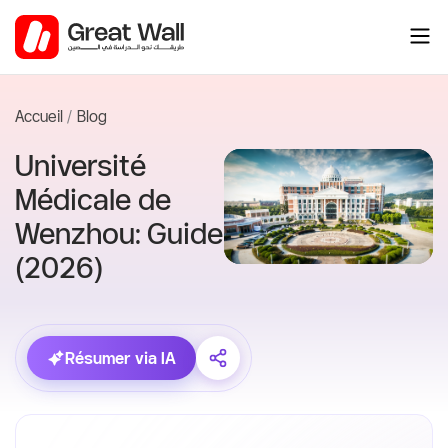
Aller
au
contenu
Accueil
Blog
Université
Médicale de
Wenzhou: Guide
(2026)
Résumer via IA