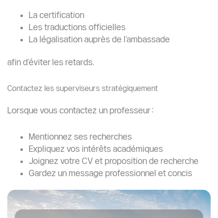
universités chinoises. C’est là que Great Wall Education
intervient pour simplifier l’ensemble du processus.
Les services proposés par Great Wall Education
incluent :
Accompagnement pour les admissions
universitaires en Chine
Assistance pour les candidatures CSC
Aide à la rédaction du projet d’études et de la
lettre de motivation
Conseils pour les lettres de recommandation
Stratégie de contact avec les superviseurs
Sélection des universités et programmes
Vérification et révision des documents
Assistance visa et préparation au départ