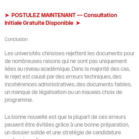
et développement de
contenus web. Il excelle
dans la transformation
de concepts complexes
en récits clairs et
engageants, fondés sur
la donnée, le
neuromarketing et les
sciences du
comportement. Son
approche allie stratégie
et storytelling pour aider
les marques à
communiquer avec
précision, influencer les
décisions des