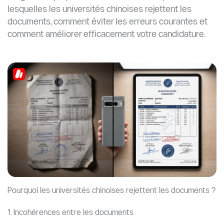
3. Documents mal scannés ou de mauvaise qualité
Beaucoup d’étudiants sous-estiment l’importance de
la présentation des documents.
Problèmes fréquents :
Scans flous
Pages coupées
Ombres ou faible résolution
Signatures ou cachets manquants
Mauvaise orientation des fichiers
Certaines universités rejettent automatiquement les
fichiers illisibles lors de la première vérification.