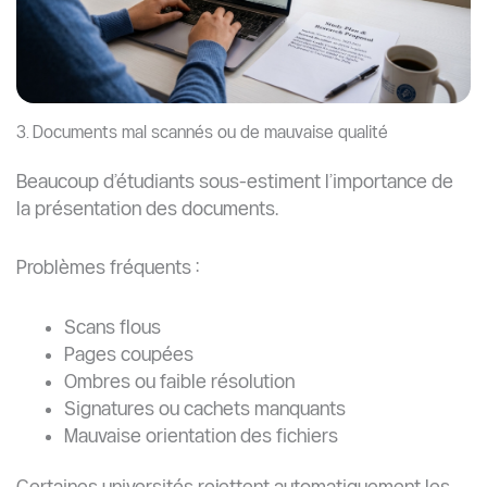
Les universités chinoises rejettent de nombreux
étudiants qualifiés parce que le programme choisi ne
correspond pas à leur parcours.
Exemples :
Postuler en ingénierie avec un diplôme non lié
Postuler à un programme en chinois sans HSK
Postuler à un programme de recherche sans
expérience scientifique
L’adéquation du programme est aussi importante que
les notes.
7. Absence d’approbation du superviseur
Pour les programmes de recherche, notamment en
master et doctorat, le soutien d’un superviseur est