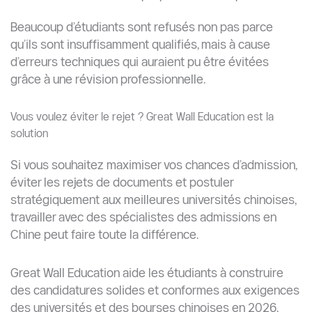
China Scholarship Council (CSC)
Ministère de l’Éducation de Chine
Admissions internationales – Université Tsinghua
Bureau des étudiants internationaux – Université
Fudan
Portail officiel Study in China
Iyad Rouijel
Iyad Rouijel est diplômé
en neurosciences et
stratège de contenu
expérimenté, avec plus
de cinq ans d’expertise
en marketing digital, SEO