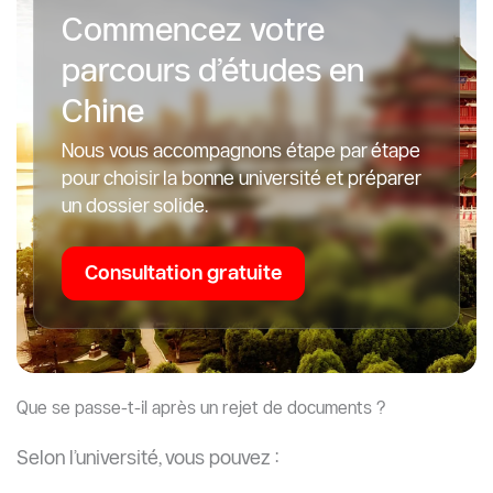
Beaucoup d’étudiants sont refusés non pas parce
qu’ils sont insuffisamment qualifiés, mais à cause
d’erreurs techniques qui auraient pu être évitées
grâce à une révision professionnelle.
Vous voulez éviter le rejet ? Great Wall Education est la
solution
Si vous souhaitez maximiser vos chances d’admission,
éviter les rejets de documents et postuler
stratégiquement aux meilleures universités chinoises,
travailler avec des spécialistes des admissions en
Chine peut faire toute la différence.
Great Wall Education aide les étudiants à construire
des candidatures solides et conformes aux exigences
des universités et des bourses chinoises en 2026.