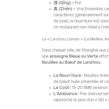
清
(Qīng)
= Pur
真
(Zhēn)
= Vrai Ensemble, ce
caractères (généralement sur
de lune), la nourriture est sû
Un restaurant non-Halal a l’inte
Le « Lanzhou Lamian » (Le Meilleur A
Dans chaque ville, de Shanghai aux 
une
enseigne Bleue ou Verte
affic
Nouilles au Bœuf de Lanzhou
.
La Nourriture :
Nouilles tirée
de bœuf, huile pimentée et co
Le Coût :
15-20 RMB (environ 
L’Ambiance :
Pas d’alcool ser
rapproche le plus d’un « QG » 