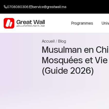
Aller
0708080306
|
service@greatwall.ma
au
contenu
Programmes
Univ
Accueil
Blog
Musulman en Chin
Mosquées et Vie
(Guide 2026)