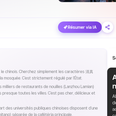
Résumer via IA
S
re le chinois. Cherchez simplement les caractères 清真
a mosquée. C'est strictement régulé par l'État.
n
s milliers de restaurants de nouilles (Lanzhou Lamian)
presque toutes les villes. C'est pas cher, délicieux et
A
d
rt des universités publiques chinoises disposent d'une
a
tang) séparée de la cafétéria principale.
c