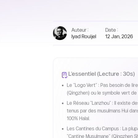
Auteur :
Date :
Iyad Rouijel
12 Jan, 2026
L'essentiel (Lecture : 30s)
Le "Logo Vert" : Pas besoin de li
(Qingzhen) ou le symbole vert de l
Le Réseau "Lanzhou" : Il existe de
tenus par des musulmans Hui dans 
100% Halal.
Les Cantines du Campus : La plupa
"Cantine Musulmane" (Qingzhen Shi