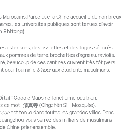
es Marocains. Parce que la Chine accueille de nombreux
nes, les universités publiques sont tenues d’avoir
n Shitang)
.
des ustensiles, des assiettes et des frigos séparés.
aux pommes de terre, brochettes d’agneau, raviolis.
ré, beaucoup de ces cantines ouvrent très tôt (vers
 pour fournir le
S’hour
aux étudiants musulmans.
tu) :
Google Maps ne fonctionne pas bien.
z ce mot :
清真寺
(Qīngzhēn Sì – Mosquée).
mouâ
est tenue dans toutes les grandes villes. Dans
uangzhou, vous verrez des milliers de musulmans
 de Chine prier ensemble.