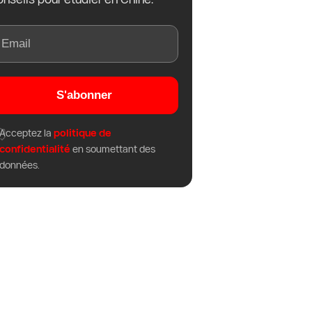
S'abonner
Acceptez la
politique de
confidentialité
en soumettant des
données.