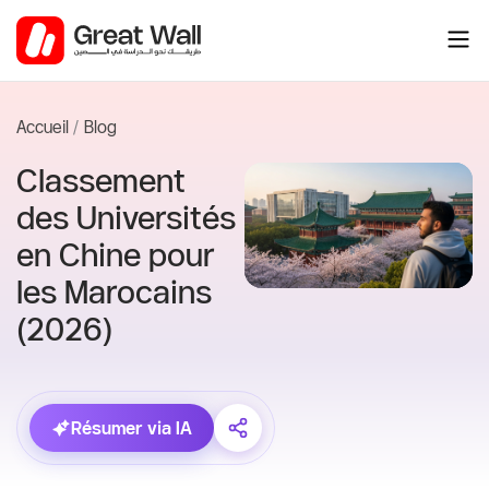
Aller
au
contenu
Accueil
Blog
Classement
des Universités
en Chine pour
les Marocains
(2026)
Résumer via IA