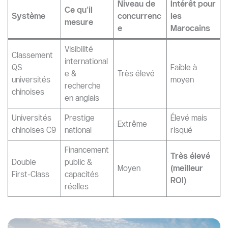
Niveau de
Intérêt pour
Ce qu’il
Système
concurrenc
les
mesure
e
Marocains
Visibilité
Classement
international
QS
Faible à
e &
Très élevé
universités
moyen
recherche
chinoises
en anglais
Universités
Prestige
Élevé mais
Extrême
chinoises C9
national
risqué
Financement
Très élevé
Double
public &
Moyen
(meilleur
First-Class
capacités
ROI)
réelles