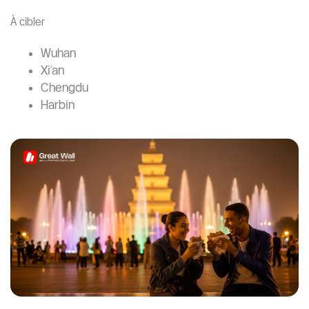
À cibler
Wuhan
Xi’an
Chengdu
Harbin