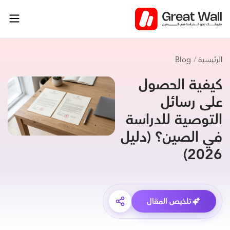
خطي
لى
لمحتوى
الرئيسية
Blog
كيفية الحصول
على رسائل
التوصية للدراسة
في الصين؟ (دليل
2026)
تلخيص المقال