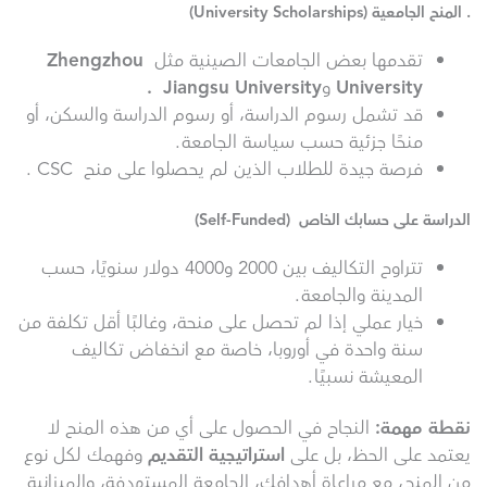
. المنح الجامعية (University Scholarships)
تقدمها بعض الجامعات الصينية مثل
Zhengzhou
University
و
Jiangsu University
.
قد تشمل رسوم الدراسة، أو رسوم الدراسة والسكن، أو
منحًا جزئية حسب سياسة الجامعة.
فرصة جيدة للطلاب الذين لم يحصلوا على منح CSC .
الدراسة على حسابك الخاص (Self-Funded)
تتراوح التكاليف بين 2000 و4000 دولار سنويًا، حسب
المدينة والجامعة.
خيار عملي إذا لم تحصل على منحة، وغالبًا أقل تكلفة من
سنة واحدة في أوروبا، خاصة مع انخفاض تكاليف
المعيشة نسبيًا.
نقطة مهمة
:
النجاح في الحصول على أي من هذه المنح لا
يعتمد على الحظ، بل على
استراتيجية التقديم
وفهمك لكل نوع
من المنح، مع مراعاة أهدافك، الجامعة المستهدفة، والميزانية