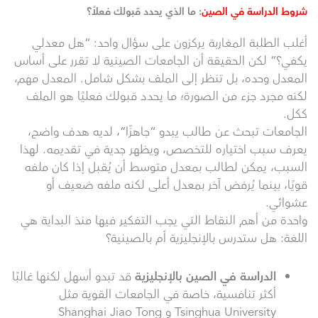
شروط الدراسة في الصين
: ما الذي يحدد قبولك فعلاً؟
أغلب الطلبة المغاربة يركزون على سؤال واحد: “هل معدلي
يكفي؟” لكن الحقيقة أن الجامعات الصينية لا تقرر على أساس
المعدل وحده، بل تنظر إلى الملف بشكل شامل. المعدل مهم،
لكنه مجرد جزء من الصورة؛ ما يحدد قبولك فعليًا هو الملف
ككل.
الجامعات تبحث عن طالب يبدو “جاهزًا”، لديه هدف واضح،
يعرف سبب اختياره للتخصص، ويظهر جدية في تقديمه. لهذا
السبب، يمكن لطالب بمعدل متوسط أن يُقبل إذا كان ملفه
قويًا، بينما يُرفض آخر بمعدل أعلى لكنه ملفه ضعيف أو
عشوائي.
واحدة من أهم النقاط التي يجب التفكير فيها منذ البداية هي
اللغة: هل ستدرس بالإنجليزية أم بالصينية؟
الدراسة في الصين
بالإنجليزية
قد تبدو أسهل لكنها غالبًا
أكثر تنافسية، خاصة في الجامعات القوية مثل
Tsinghua University و Shanghai Jiao Tong