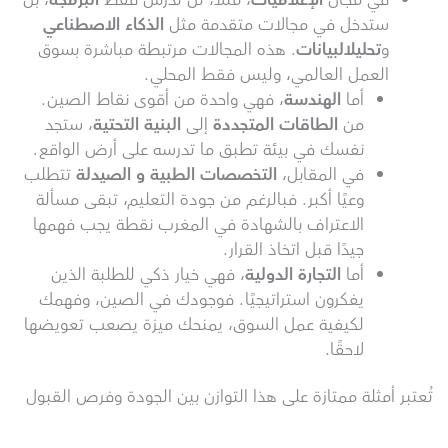
في مجال
الإعلاميات
، مثلًا، لن تدرس فقط
البرمجة
، بل
ستدخل في مجالات متقدمة مثل
الذكاء الاصطناعي
و
تحليل
البيانات
. هذه المجالات مرتبطة مباشرة بسوق
العمل العالمي، وليس فقط المحلي.
أما
الهندسة
، فهي واحدة من أقوى نقاط الصين.
من
الطاقات المتجددة
إلى
البنية التحتية
، ستجد
نفسك في بيئة تطبق ما تدرسه على أرض الواقع.
في المقابل،
التخصصات الطبية و الصيدلة
تتطلب
وعيًا أكبر. فبالرغم من جودة التعليم، تبقى مسألة
الاعتراف بالشهادة في المغرب نقطة يجب فهمها
جيدًا قبل اتخاذ القرار.
أما
التجارة الدولية
، فهي خيار ذكي للطلبة الذين
يفكرون استراتيجيًا. فوجودك في الصين، وفهمك
لكيفية عمل السوق، يمنحك ميزة يصعب تعويضها
لاحقًا.
تُعتبر أمثلة ممتازة على هذا التوازن بين الجودة وفرص القبول