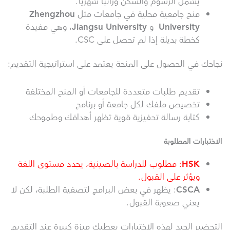
يشمل الرسوم والسكن وراتبًا شهريًا.
منح جامعية محلية في جامعات مثل
Zhengzhou
University
و
Jiangsu University
، وهي مفيدة
كخطة بديلة إذا لم تحصل على CSC.
نجاحك في الحصول على المنحة يعتمد على استراتيجية التقديم:
تقديم طلبات متعددة للجامعات أو المنح المختلفة
تخصيص ملفك لكل جامعة أو برنامج
كتابة رسالة تحفيزية قوية تظهر أهدافك وطموحك
الاختبارات المطلوبة
HSK
: مطلوب للدراسة بالصينية، يحدد مستوى اللغة
ويؤثر على القبول.
CSCA
: يظهر في بعض البرامج لتصفية الطلبة، لكن لا
يعني صعوبة القبول.
التحضير الجيد لهذه الاختبارات يعطيك ميزة كبيرة عند التقديم