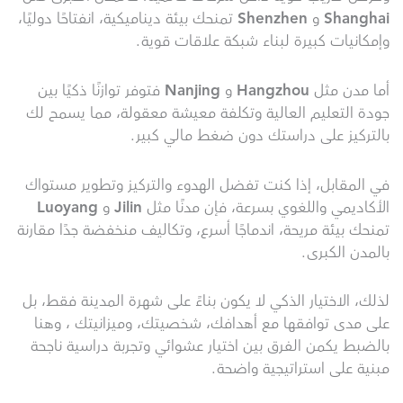
Shanghai
و
Shenzhen
تمنحك بيئة ديناميكية، انفتاحًا دوليًا،
وإمكانيات كبيرة لبناء شبكة علاقات قوية.
أما مدن مثل
Hangzhou
و
Nanjing
فتوفر توازنًا ذكيًا بين
جودة التعليم العالية وتكلفة معيشة معقولة، مما يسمح لك
بالتركيز على دراستك دون ضغط مالي كبير.
في المقابل، إذا كنت تفضل الهدوء والتركيز وتطوير مستواك
الأكاديمي واللغوي بسرعة، فإن مدنًا مثل
Jilin
و
Luoyang
تمنحك بيئة مريحة، اندماجًا أسرع، وتكاليف منخفضة جدًا مقارنة
بالمدن الكبرى.
لذلك، الاختيار الذكي لا يكون بناءً على شهرة المدينة فقط، بل
على مدى توافقها مع أهدافك، شخصيتك، وميزانيتك ، وهنا
بالضبط يكمن الفرق بين اختيار عشوائي وتجربة دراسية ناجحة
مبنية على استراتيجية واضحة.