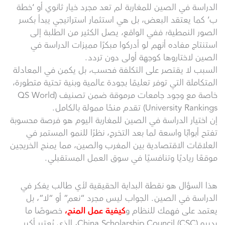
الدراسة في الصين للمغاربة لم تعد مجرد خيار ثانوي أو ‘خطة
ب’ كما يعتقد البعض، بل هي استثمار استراتيجي يبدأ بكسر
الصور النمطية؛ ففي الواقع، يصل الكثير من الطلبة إلى
استنتاج مفاده أنهم لو أدركوا مبكرًا مميزات الدراسة في
الصين لاختاروها كوجهة أولى دون تردد.
السبب لا يقتصر على التكلفة فحسب، بل يكمن في المعادلة
المتكاملة التي توفر تعليمًا بجودة عالمية وبنية تحتية متطورة،
خاصة مع وجود جامعات مرموقة ضمن تصنيف (QS World
University Rankings) تقدم منحًا ممولة بالكامل.
إن اختيار الدراسة في الصين للمغاربة اليوم هو فرصة محسوبة
تفتح أبوابًا واسعة لما بعد التخرج، نظرًا للنمو المستمر في
العلاقات الاقتصادية بين المغرب والصين، مما يمنح الخريجين
موقعًا رياديًا وتنافسيًا في سوق العمل المستقبلي.
هذا السؤال هو نقطة البداية الحقيقية لأي طالب يفكر في
الدراسة في الصين. الجواب ليس مجرد “نعم” أو “لا”، بل
يعتمد على فهمك للنظام و
كيفية عمل المنح،
خصوصًا ما
يديره China Scholarship Council (CSC)، الذي يُعتبر أكبر