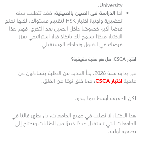
University.
أما
الدراسة
في الصين
بالصينية
، فقد تتطلب سنة
تحضيرية واجتياز اختبار HSK لتقييم مستواك، لكنها تفتح
فرصًا أكبر، خصوصًا داخل الصين بعد التخرج. فهم هذا
الاختيار مبكرًا يسمح لك باتخاذ قرار استراتيجي يعزز
فرصك في القبول ونجاحك المستقبلي.
اختبار CSCA: هل هو عقبة حقيقية؟
في بداية سنة 2026، بدأ العديد من الطلبة يتساءلون عن
ماهية
اختبار C
CA
S
،
مما خلق نوعًا من القلق.
لكن الحقيقة أبسط مما يبدو.
هذا الاختبار لا يُطلب في جميع الجامعات، بل يظهر غالبًا في
الجامعات التي تستقبل عددًا كبيرًا من الطلبات وتحتاج إلى
تصفية أولية.