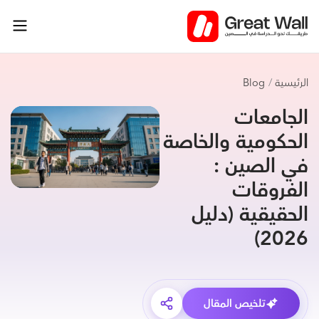
خطي
لى
لمحتوى
الرئيسية
Blog
الجامعات
الحكومية والخاصة
في الصين :
الفروقات
الحقيقية (دليل
2026)
تلخيص المقال